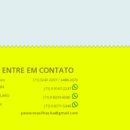
ENTRE EM CONTATO
ixo
(71) 3243-2207 / 3488-2070
IM
(71) 9 9167-2247
CLARO
(71) 9 8339-6580
I
(71) 9 8771-5949
passeiosasilhas.ba@gmail.com