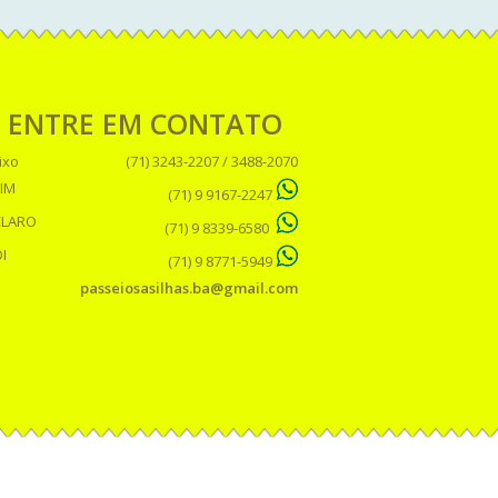
ENTRE EM CONTATO
ixo
(71) 3243-2207 / 3488-2070
IM
(71) 9 9167-2247
CLARO
(71) 9 8339-6580
I
(71) 9 8771-5949
passeiosasilhas.ba@gmail.com