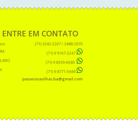
ENTRE EM CONTATO
ixo
(71) 3243-2207 / 3488-2070
IM
(71) 9 9167-2247
CLARO
(71) 9 8339-6580
I
(71) 9 8771-5949
passeiosasilhas.ba@gmail.com